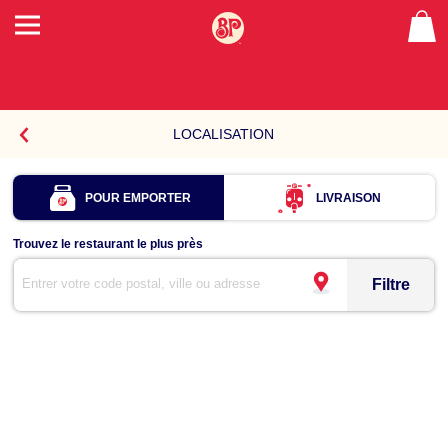
{
::'STORELOCATOR.HEADING'
|
I18N
}
LOCALISATION
POUR EMPORTER
LIVRAISON
Trouvez le restaurant le plus près
Filtre
Lorsque
les
options
de
saisie
automatique